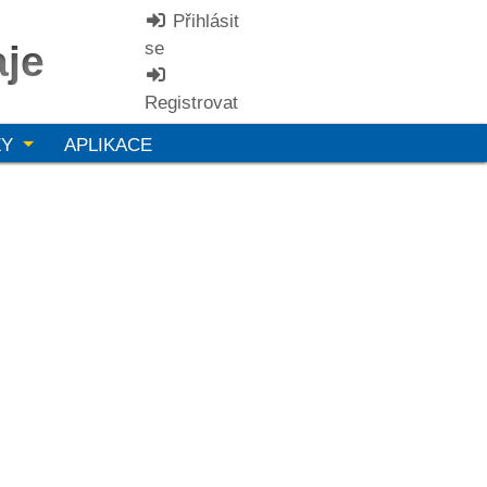
Přihlásit
aje
se
Registrovat
ZY
APLIKACE